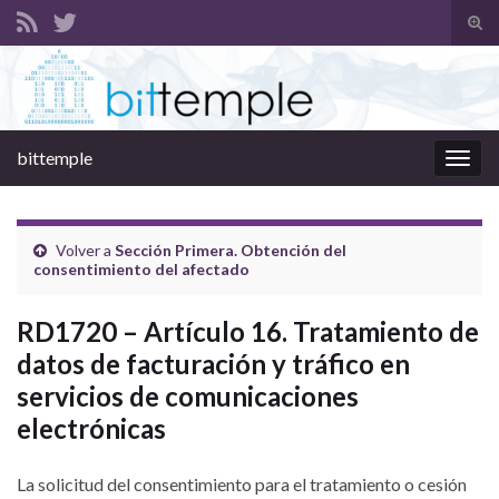
Alte
el
Search for:
form
de
bús
bittemple
Alter
la
nave
Volver a
Sección Primera. Obtención del
consentimiento del afectado
RD1720 – Artículo 16. Tratamiento de
datos de facturación y tráfico en
servicios de comunicaciones
electrónicas
La solicitud del consentimiento para el tratamiento o cesión