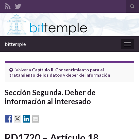
Alte
el
Search for:
form
de
bús
bittemple
Alter
la
nave
Volver a
Capítulo II. Consentimiento para el
tratamiento de los datos y deber de información
Sección Segunda. Deber de
información al interesado
RD1720 – Artículo 18.