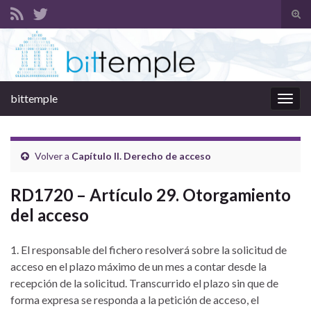
Alte
el
Search for:
form
de
bús
bittemple
Alter
la
nave
Volver a
Capítulo II. Derecho de acceso
RD1720 – Artículo 29. Otorgamiento
del acceso
1. El responsable del fichero resolverá sobre la solicitud de
acceso en el plazo máximo de un mes a contar desde la
recepción de la solicitud. Transcurrido el plazo sin que de
forma expresa se responda a la petición de acceso, el