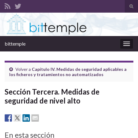
Alte
el
Search for:
form
de
bús
bittemple
Alter
la
nave
Volver a
Capítulo IV. Medidas de seguridad aplicables a
los ficheros y tratamientos no automatizados
Sección Tercera. Medidas de
seguridad de nivel alto
En esta sección