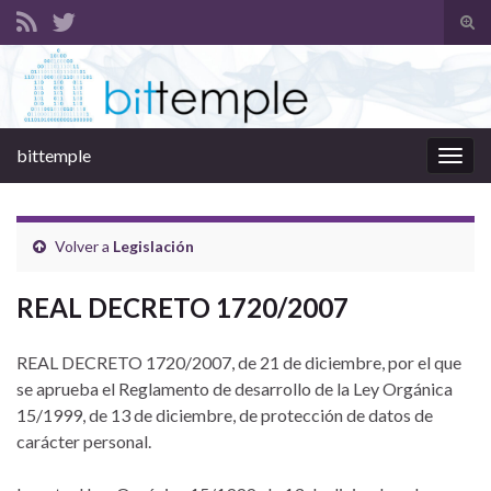
Alte
el
Search for:
form
de
bús
bittemple
Alter
la
nave
Volver a
Legislación
REAL DECRETO 1720/2007
REAL DECRETO 1720/2007, de 21 de diciembre, por el que
se aprueba el Reglamento de desarrollo de la Ley Orgánica
15/1999, de 13 de diciembre, de protección de datos de
carácter personal.