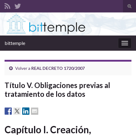
Alte
el
Search for:
form
de
bús
bittemple
Alter
la
nave
Volver a
REAL DECRETO 1720/2007
Título V. Obligaciones previas al
tratamiento de los datos
Capítulo I. Creación,